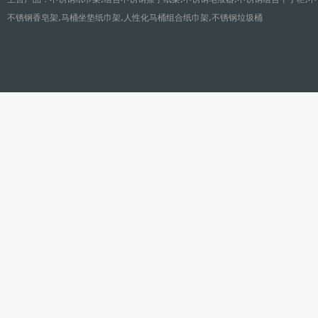
不锈钢香皂架,马桶坐垫纸巾架,人性化马桶组合纸巾架,不锈钢垃圾桶