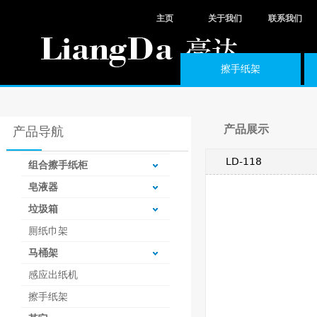
主页
关于我们
联系我们
擦手纸架
产品展示
产品导航
LD-118
组合擦手纸柜
皂液器
垃圾箱
厠纸巾架
马桶架
感应出纸机
擦手纸架